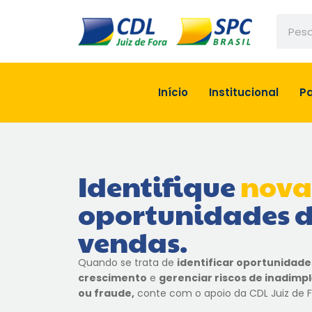
Ir
Pesqui
para
o
conteúdo
Início
Institucional
Pa
Identifique
nova
oportunidades 
vendas.
Quando se trata de
identificar oportunidade
crescimento
e
gerenciar riscos de inadimp
ou fraude,
conte com o apoio da CDL Juiz de F