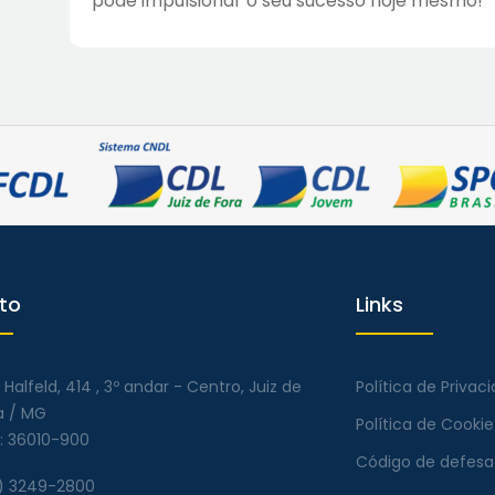
pode impulsionar o seu sucesso hoje mesmo!
to
Links
 Halfeld, 414 , 3º andar - Centro, Juiz de
Política de Privac
a / MG
Política de Cookie
: 36010-900
Código de defesa
) 3249-2800