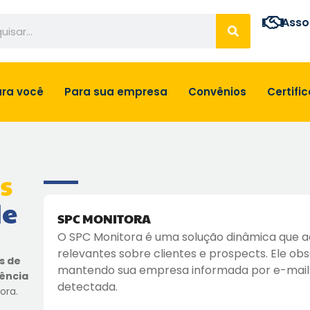
Asso
sar
ra você
Para sua empresa
Convênios
Certific
s
de
SPC MONITORA
O SPC Monitora é uma solução dinâmica que
relevantes sobre clientes e prospects. Ele obs
s de
mantendo sua empresa informada por e-mail
lência
detectada.
ora.