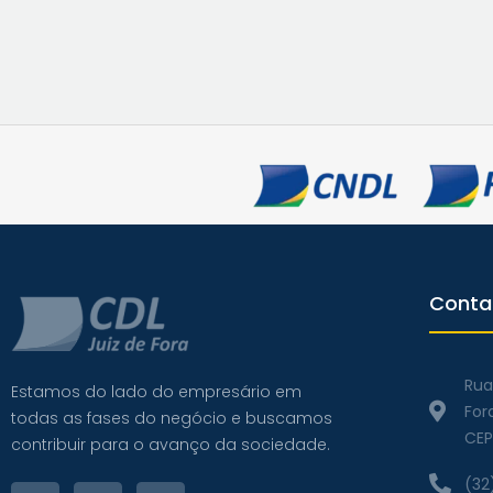
Conta
Rua
Estamos do lado do empresário em
For
todas as fases do negócio e buscamos
CEP
contribuir para o avanço da sociedade.
(32