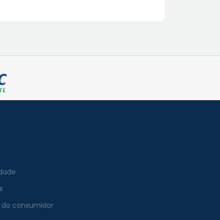
idade
s
 do consumidor