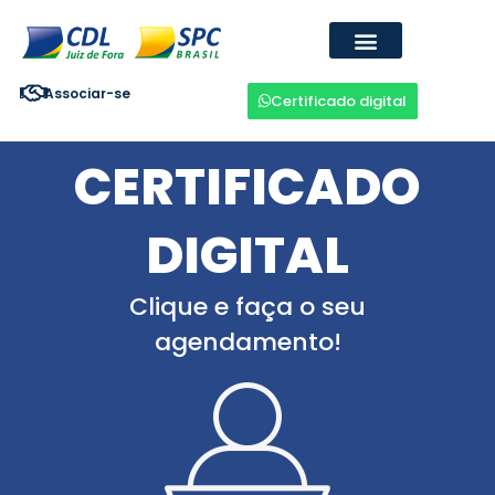
Ir
para
o
Para sua empresa
Certificado Digital
Fale conosco
conteúdo
Associar-se
Certificado digital
CERTIFICADO
DIGITAL
Clique e faça o seu
agendamento!