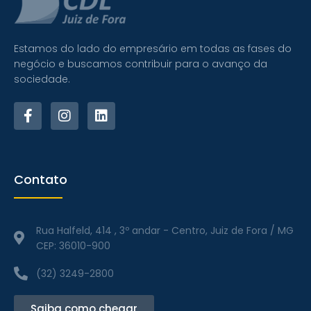
Estamos do lado do empresário em todas as fases do
negócio e buscamos contribuir para o avanço da
sociedade.
F
I
L
a
n
i
c
s
n
e
t
k
b
a
e
o
g
d
Contato
o
r
i
k
a
n
-
m
Rua Halfeld, 414 , 3º andar - Centro, Juiz de Fora / MG
f
CEP: 36010-900
(32) 3249-2800
Saiba como chegar